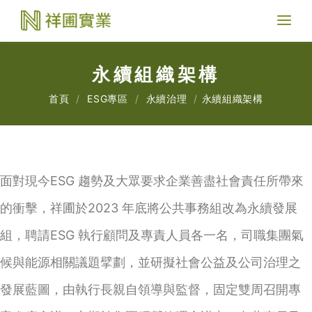
Toggl
naviga
永續組織架構
首頁
ESG專區
永續治理
永續組織架構
面對現今ESG 趨勢及大眾要求企業善盡社會責任所帶來
的衝擊，祥圃於2023 年底將公共事務組改為永續發展
組，聘請ESG 執行顧問及專責人員各一名，司職集團氣
候與能源相關議題擘劃，並研擬社會公益及公司治理之
發展藍圖，由執行長親自領導與監督，固定雙周召開專