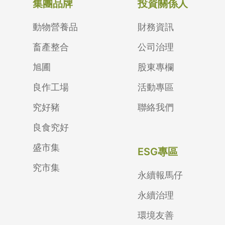
集團品牌
投資關係人
動物營養品
財務資訊
畜產整合
公司治理
旭圃
股東專欄
良作工場
活動專區
究好豬
聯絡我們
良食究好
盛市集
ESG專區
究市集
永續報馬仔
永續治理
環境友善