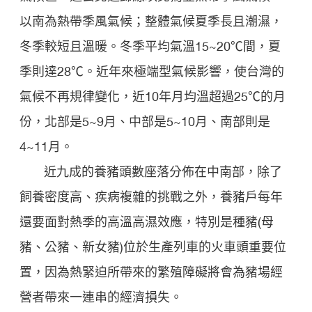
以南為熱帶季風氣候；整體氣候夏季長且潮濕，
冬季較短且溫暖。冬季平均氣溫15~20℃間，夏
季則達28℃。近年來極端型氣候影響，使台灣的
氣候不再規律變化，近10年月均溫超過25℃的月
份，北部是5~9月、中部是5~10月、南部則是
4~11月。
近九成的養豬頭數座落分佈在中南部，除了
飼養密度高、疾病複雜的挑戰之外，養豬戶每年
還要面對熱季的高溫高濕效應，特別是種豬(母
豬、公豬、新女豬)位於生產列車的火車頭重要位
置，因為熱緊迫所帶來的繁殖障礙將會為豬場經
營者帶來一連串的經濟損失。