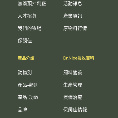
無藥預拌劑廠
活動訊息
人才招募
產業資訊
我們的牧場
原物料行情
保飼佳
產品介紹
Dr.Nice農牧百科
動物別
飼料營養
產品-類別
生產管理
產品-功效
疾病治療
品牌
保飼佳情報