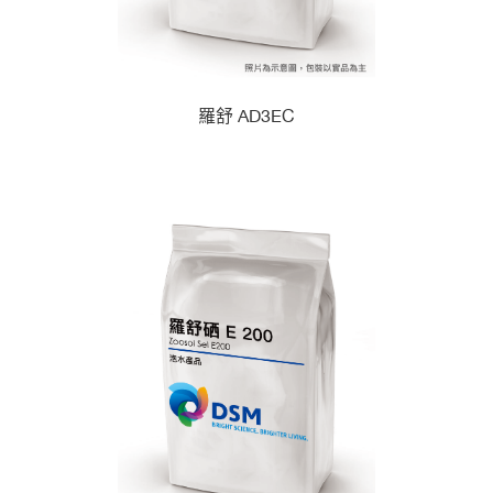
羅舒 AD3EC