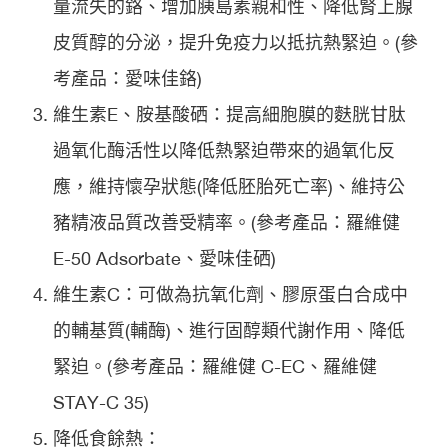
量流失的鉻、增加胰島素親和性、降低腎上腺
皮質醇的分泌，提升免疫力以抵抗熱緊迫。(參
考產品：愛味佳鉻)
維生素E、胺基酸硒：提高細胞膜的麩胱甘肽
過氧化酶活性以降低熱緊迫帶來的過氧化反
應，維持懷孕狀態(降低胚胎死亡率)、維持公
豬精液品質改善受精率。(參考產品：羅維健
E-50 Adsorbate、愛味佳硒)
維生素C：可做為抗氧化劑、膠原蛋白合成中
的輔基質(輔酶)、進行固醇類代謝作用、降低
緊迫。(參考產品：羅維健 C-EC、羅維健
STAY-C 35)
降低食餘熱：