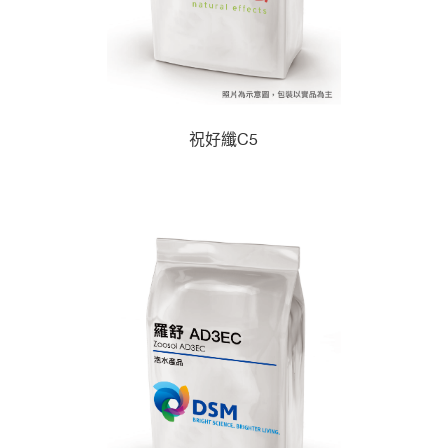
祝好纖C5