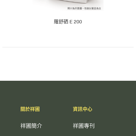
羅舒硒 E 200
關於祥圃
資訊中心
祥圃簡介
祥圃專刊