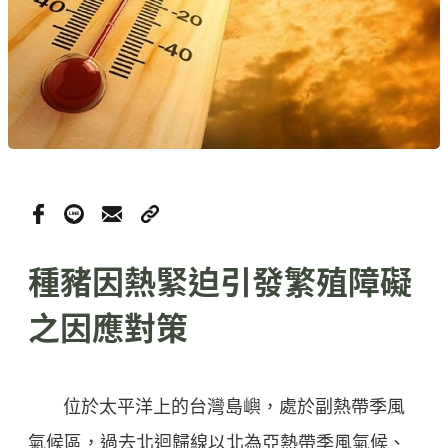
種豬因熱緊迫引發繁殖障礙
之因應對策
位於太平洋上的台灣島嶼，處於副熱帶季風
氣候區，過去北迴歸線以北為亞熱帶季風氣候、