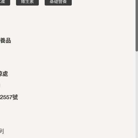
水產
維生素
基礎營養
營養品
涼處
557號
系列