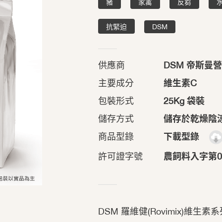
豬
家禽
反芻
抗緊迫
DSM
供應商
DSM 帝斯曼
主要成分
維生素C
包裝形式
25Kg 袋裝
儲存方式
儲存於乾燥陰
商品型錄
下載型錄
許可證字號
農飼料入字第02
DSM 羅維健(Rovimix)維生素