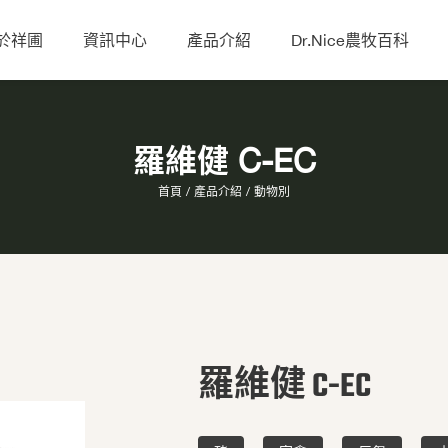
於祥圃
資訊中心
產品介紹
Dr.Nice農牧百科
羅維健 C-EC
首頁
產品介紹
動物別
羅維健 C-EC