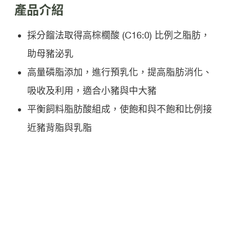
產品介紹
採分餾法取得高棕櫚酸 (C16:0) 比例之脂肪，
助母豬泌乳
高量磷脂添加，進行預乳化，提高脂肪消化、
吸收及利用，適合小豬與中大豬
平衡飼料脂肪酸組成，使飽和與不飽和比例接
近豬背脂與乳脂