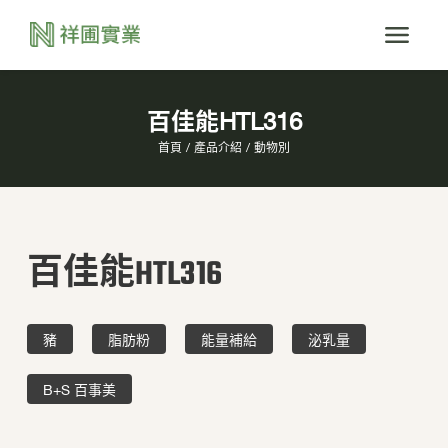
百佳能HTL316
首頁
產品介紹
動物別
百佳能HTL316
豬
脂肪粉
能量補給
泌乳量
B+S 百事美