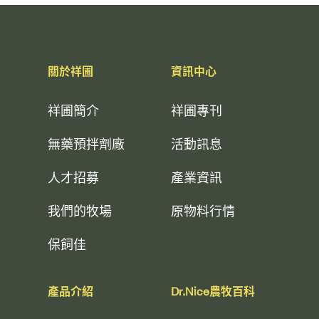
關於祥圃
資訊中心
祥圃簡介
祥圃專刊
無藥預拌劑廠
活動訊息
人才招募
產業資訊
我們的牧場
原物料行情
保飼佳
產品介紹
Dr.Nice農牧百科