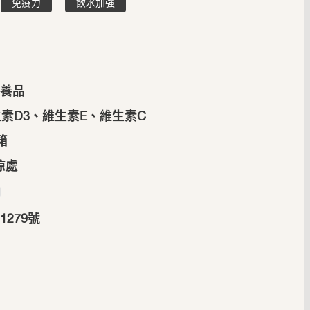
免疫力
飲水加強
營養品
素D3、維生素E、維生素C
箱
涼處
279號