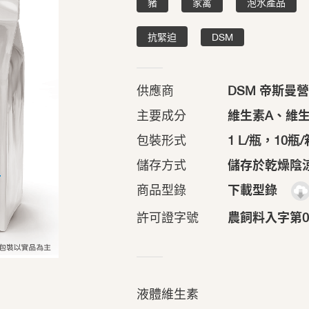
豬
家禽
泡水產品
抗緊迫
DSM
供應商
DSM 帝斯曼
主要成分
維生素A、維生
包裝形式
1 L/瓶，10瓶/
儲存方式
儲存於乾燥陰
商品型錄
下載型錄
許可證字號
農飼料入字第01
液體維生素