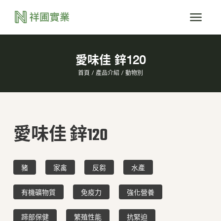
愛味佳 鋅120
首頁
產品介紹
動物別
愛味佳 鋅120
豬
家禽
反芻
水產
有機礦物質
免疫力
強化營養
蹄部保健
繁殖性能
抗緊迫