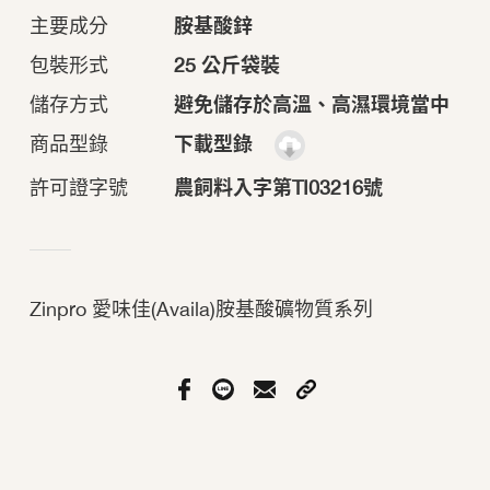
主要成分
胺基酸鋅
包裝形式
25 公斤袋裝
儲存方式
避免儲存於高溫、高濕環境當中
商品型錄
下載型錄
許可證字號
農飼料入字第TI03216號
Zinpro 愛味佳(Availa)胺基酸礦物質系列