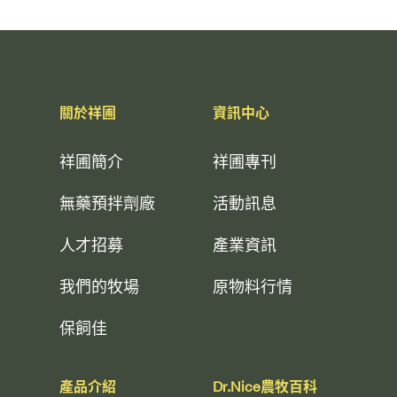
關於祥圃
資訊中心
祥圃簡介
祥圃專刊
無藥預拌劑廠
活動訊息
人才招募
產業資訊
我們的牧場
原物料行情
保飼佳
產品介紹
Dr.Nice農牧百科