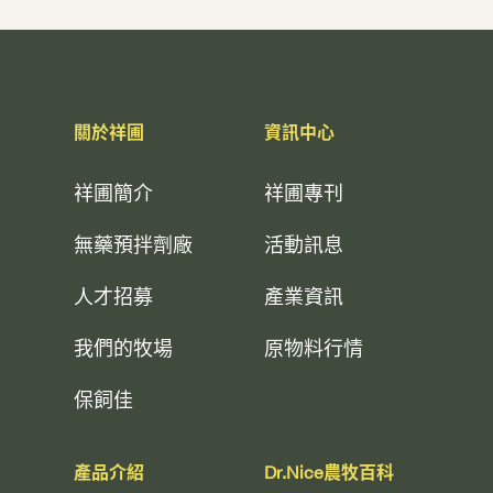
關於祥圃
資訊中心
祥圃簡介
祥圃專刊
無藥預拌劑廠
活動訊息
人才招募
產業資訊
我們的牧場
原物料行情
保飼佳
產品介紹
Dr.Nice農牧百科