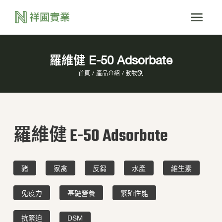
羅維健 E-50 Adsorbate
首頁
產品介紹
動物別
羅維健 E-50 Adsorbate
豬
家禽
反芻
水產
維生素
免疫力
基礎營養
繁殖性能
抗緊迫
DSM