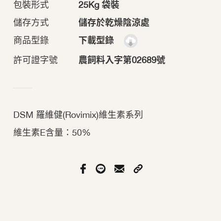
包裝形式
25Kg 袋裝
儲存方式
儲存於乾燥陰涼處
商品型錄
下載型錄
許可證字號
農飼料入字第02689號
DSM 羅維健(Rovimix)維生素系列
維生素E含量：50%