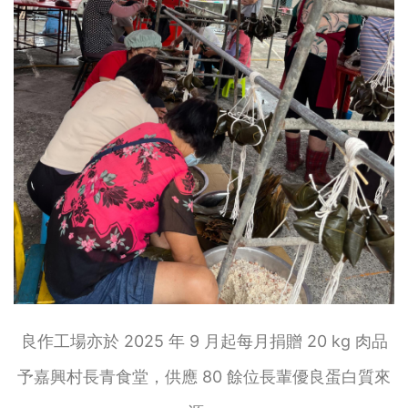
良作工場亦於 2025 年 9 月起每月捐贈 20 kg 肉品
予嘉興村長青食堂，供應 80 餘位長輩優良蛋白質來