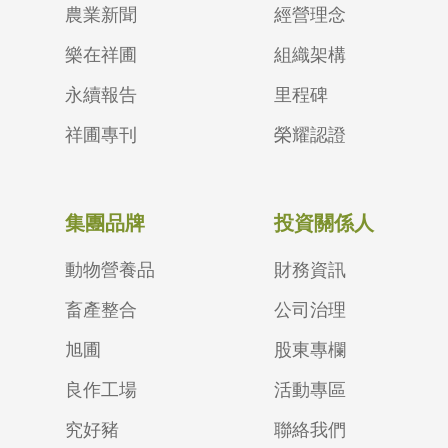
農業新聞
經營理念
樂在祥圃
組織架構
永續報告
里程碑
祥圃專刊
榮耀認證
集團品牌
投資關係人
動物營養品
財務資訊
畜產整合
公司治理
旭圃
股東專欄
良作工場
活動專區
究好豬
聯絡我們