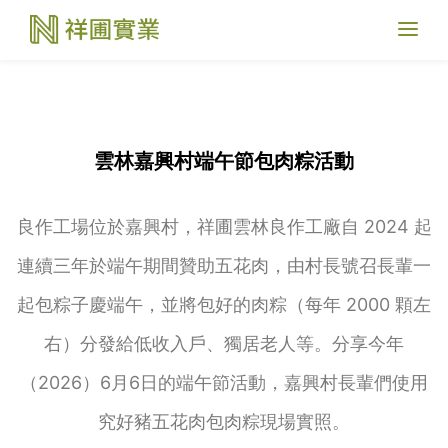
Toggl
naviga
雲林嘉興村端午節包肉粽活動
良作工場位於嘉興村，祥圃雲林良作工廠自 2024 起
連續三年於端午期間贊助五花肉，由村長號召長輩一
起包粽子慶端午，並將包好的肉粽（每年 2000 顆左
右）分發給低收入戶、獨居老人等。分享今年
（2026）6月6日的端午節活動，嘉興村長輩們使用
究好豬五花肉包肉粽現場實照。