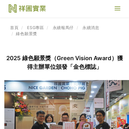
Toggl
naviga
首頁
ESG專區
永續報馬仔
永續消息
綠色願景獎
2025 綠色願景獎（Green Vision Award）獲
得主辦單位頒發「金色標誌」