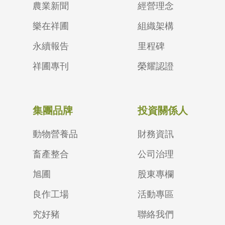
農業新聞
經營理念
樂在祥圃
組織架構
永續報告
里程碑
祥圃專刊
榮耀認證
集團品牌
投資關係人
動物營養品
財務資訊
畜產整合
公司治理
旭圃
股東專欄
良作工場
活動專區
究好豬
聯絡我們