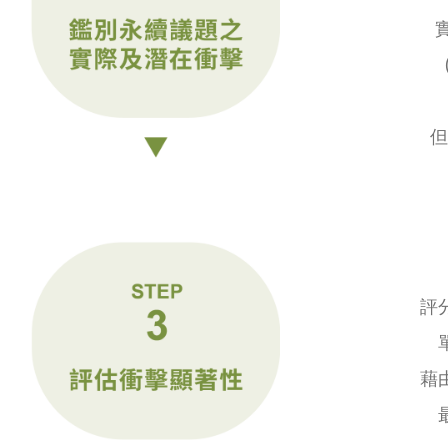
但
評
藉