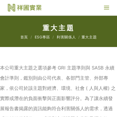
Toggl
naviga
重大主題
首頁
ESG專區
利害關係人
重大主題
本公司重大主題之選項參考 GRI 主題準則與 SASB 永續
會計準則，鑑別則由公司代表、各部門主管、外部專
家，依公司於該主題對經濟、環境、社會 ( 人與人權) 之
實際或潛在的負面衝擊與正面影響評分。為了讓永續發
展報告書揭露的資訊能夠符合利害關係人的需求，透過