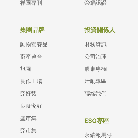
祥圃專刊
榮耀認證
集團品牌
投資關係人
動物營養品
財務資訊
畜產整合
公司治理
旭圃
股東專欄
良作工場
活動專區
究好豬
聯絡我們
良食究好
盛市集
ESG專區
究市集
永續報馬仔