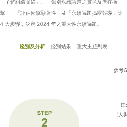
「了解組織脈絡」、「鑑別永續議題之實際及潛在衝
擊」、「評估衝擊顯著性」及「永續議題揭露報導」等
4 大步驟，決定 2024 年之重大性永續議題。
鑑別及分析
鑑別結果
重大主題列表
參考G
由
(人