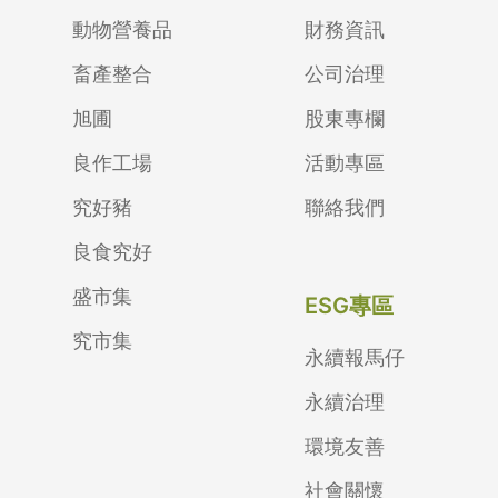
動物營養品
財務資訊
畜產整合
公司治理
旭圃
股東專欄
良作工場
活動專區
究好豬
聯絡我們
良食究好
盛市集
ESG專區
究市集
永續報馬仔
永續治理
環境友善
社會關懷