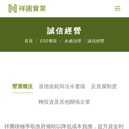
Toggl
naviga
誠信經營
首頁
ESG專區
永續治理
誠信經營
營運概況
道德規範與法令遵循
反貪腐制度
轉投資及其他關係企業
祥圃積極爭取政府補助以降低成本負擔，提升資金利