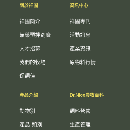
關於祥圃
資訊中心
祥圃簡介
祥圃專刊
無藥預拌劑廠
活動訊息
人才招募
產業資訊
我們的牧場
原物料行情
保飼佳
產品介紹
Dr.Nice農牧百科
動物別
飼料營養
產品-類別
生產管理