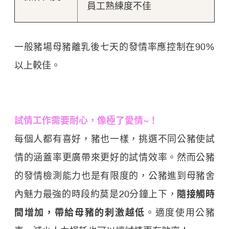
員工熟練度不佳
一般豬場母豬離乳後七天的發情率應控制在90%
以上較佳。
試情工作需要耐心，像極了愛情
~
！
每個人都有喜好，豬也一樣，挑選不同公豬使試
情的涵蓋率更廣帶來更好的試情效率。然而公豬
的發情檢測能力也是有限度的，公豬進到母豬舍
內魅力最強的時段約莫是20分鐘上下，
隨接觸時
間增加，帶給母豬的刺激越低
。適度使用公豬