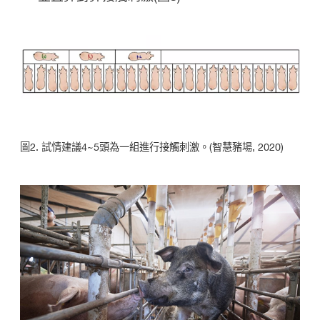
圖2. 試情建議4~5頭為一組進行接觸刺激。(智慧豬場, 2020)