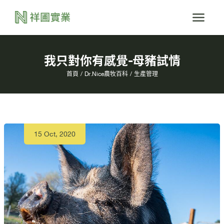
我只對你有感覺-母豬試情
首頁
Dr.Nice農牧百科
生產管理
15 Oct, 2020