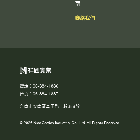
南
聯絡我們
電話：06-384-1886
傳真：06-384-1887
台南市安南區本田路二段389號
© 2026 Nice Garden Industrial Co., Ltd. All Rights Reserved.