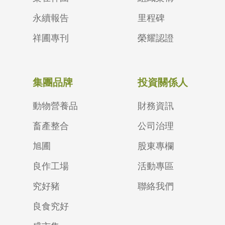
永續報告
里程碑
祥圃專刊
榮耀認證
集團品牌
投資關係人
動物營養品
財務資訊
畜產整合
公司治理
旭圃
股東專欄
良作工場
活動專區
究好豬
聯絡我們
良食究好