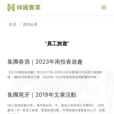
Toggl
naviga
首頁
搜尋結果
”員工旅遊”
集團春酒｜2023年南投春遊趣
【2023南投春遊趣】2023.03.18~2023.03.19 睽違已久的員工旅遊來
啦！ 繼2019年尾牙之後，2020年~2022年因為受疫情影響而停辦 ...
集團尾牙｜2019年文康活動
[員工旅遊花絮分享］ 每年集結北、中、南各工作區域之全體同仁，共同
參與二天一夜員工旅遊，透過旅遊活動，可增加彼此連繫及向心力，共創