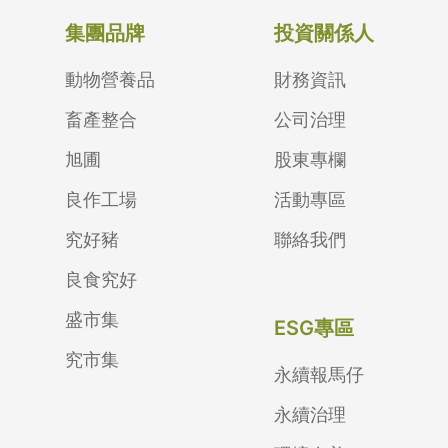
集團品牌
投資關係人
動物營養品
財務資訊
畜產整合
公司治理
旭圃
股東專欄
良作工場
活動專區
究好豬
聯絡我們
良食究好
盛市集
ESG專區
究市集
永續報馬仔
永續治理