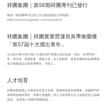
祥圃集團｜第56期祥圃專刊已發行
最新一期祥圃專刊已經上刊 請點選連結立即閱讀：
https://www.nicegarden.com.tw/issue/37
祥圃集團｜祥圃實業營運長吳季衡榮獲
「第57屆十大傑出青年」
立法院今舉行第57屆十大傑出青年當選公布記者會，包括「台灣羽球一
哥」周天成、電視影集「通靈少女」本人劉柏君、旅居美國紐約的華裔加
拿大籍服裝設計師吳季剛等，均榜上 ...
人才培育
祥圃為能實踐人才發展與培育之目標，陸續聘用各領域專家，依據部門所
需專業技能與需求、考量社會趨勢，與人力資源單位合力規劃並投入訓練
資源。 從新進人員報到便開始規 ...