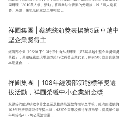
同辦理「2019農人祭」活動，將農業結合音樂的元素後，以「農人喇底
賽」為題，接地氣的主題呈現輕鬆 ...
祥圃集團 | 蔡總統頒獎表揚第5屆卓越中
堅企業獎得主
經濟部今天 (10/29) 下午3時假中油大樓辦理「第5屆卓越中堅企業獎頒獎
典禮」，蔡總統親臨現場頒獎給19位得獎企業代表，約有500位嘉賓參加
本場盛會。 ...
祥圃集團 ｜108年經濟部節能標竿獎選
拔活動，祥圃榮獲中小企業組金獎
鼓勵節約能源績效卓著之企業及推動能源教育標竿之學校，經濟部選拔的
108年經濟部節能標竿獎出爐，43家企業學校獲得年度殊榮，得獎單位每
年可節省4.07萬公秉油當量 ...