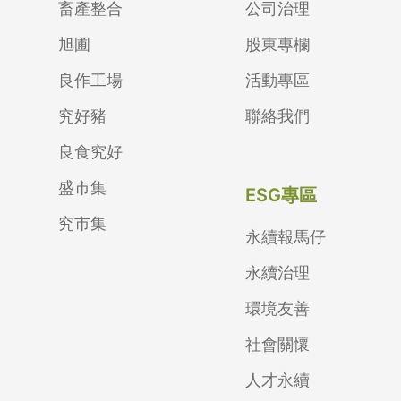
畜產整合
公司治理
旭圃
股東專欄
良作工場
活動專區
究好豬
聯絡我們
良食究好
盛市集
ESG專區
究市集
永續報馬仔
永續治理
環境友善
社會關懷
人才永續