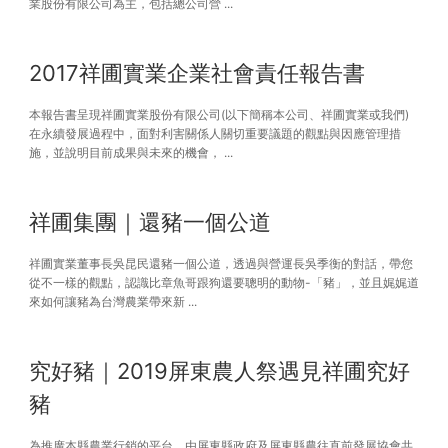
業股份有限公司為主，包括總公司營 ...
2017祥圃實業企業社會責任報告書
本報告書呈現祥圃實業股份有限公司(以下簡稱本公司、祥圃實業或我們)
在永續發展過程中，面對利害關係人關切重要議題的觀點與因應管理措
施，並說明目前成果與未來的機會， ...
祥圃集團｜還豬一個公道
祥圃實業董事長吳昆民還豬一個公道，透過與營運長吳季衡的對話，帶您
從不一樣的觀點，認識比章魚哥跟狗還要聰明的動物-「豬」，並且娓娓道
來如何讓豬為台灣農業帶來新 ...
究好豬｜2019屏東農人祭遇見祥圃究好
豬
為推廣本縣農業行銷的平台，由屏東縣政府及屏東縣農往直前發展協會共