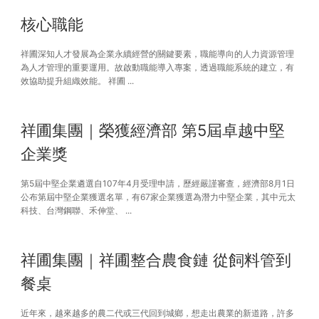
核心職能
祥圃深知人才發展為企業永續經營的關鍵要素，職能導向的人力資源管理
為人才管理的重要運用。故啟動職能導入專案，透過職能系統的建立，有
效協助提升組織效能。 祥圃 ...
祥圃集團｜榮獲經濟部 第5屆卓越中堅
企業獎
第5屆中堅企業遴選自107年4月受理申請，歷經嚴謹審查，經濟部8月1日
公布第屆中堅企業獲選名單，有67家企業獲選為潛力中堅企業，其中元太
科技、台灣鋼聯、禾伸堂、 ...
祥圃集團｜祥圃整合農食鏈 從飼料管到
餐桌
近年來，越來越多的農二代或三代回到城鄉，想走出農業的新道路，許多