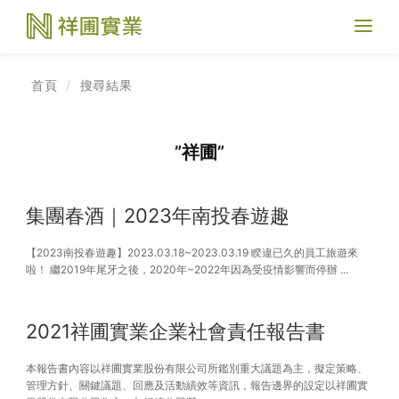
Toggl
naviga
首頁
搜尋結果
”祥圃”
集團春酒｜2023年南投春遊趣
【2023南投春遊趣】2023.03.18~2023.03.19 睽違已久的員工旅遊來
啦！ 繼2019年尾牙之後，2020年~2022年因為受疫情影響而停辦 ...
2021祥圃實業企業社會責任報告書
本報告書內容以祥圃實業股份有限公司所鑑別重大議題為主，擬定策略、
管理方針、關鍵議題、回應及活動績效等資訊，報告邊界的設定以祥圃實