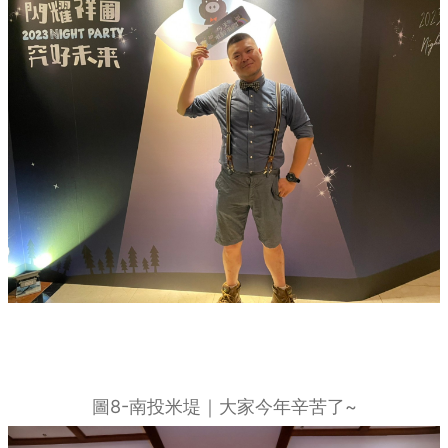
圖8-南投米堤｜大家今年辛苦了~