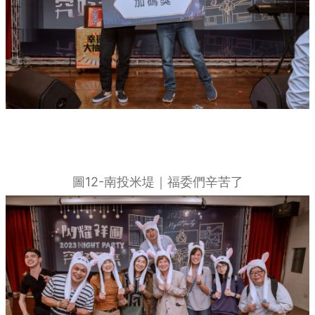
圖12-南投米堤｜福委們辛苦了