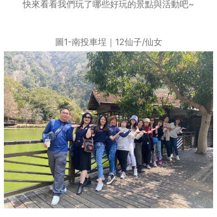
快來看看我們玩了哪些好玩的景點與活動吧~
圖1-南投車埕｜12仙子/仙女