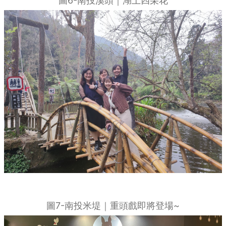
圖6-南投溪頭｜湖上四朵花
圖7-南投米堤｜重頭戲即將登場~