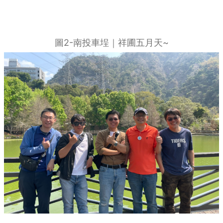
圖2-南投車埕｜祥圃五月天~