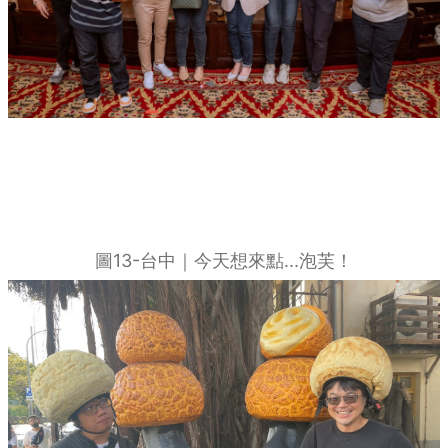
圖13-台中｜今天想來點...泡芙！