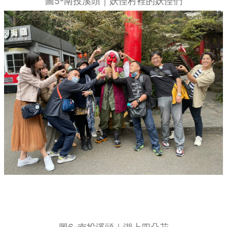
圖5-南投溪頭｜妖怪村裡的妖怪們