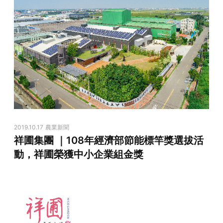
2019.10.17
農業新聞
祥圃集團 ｜108年經濟部節能標竿獎選拔活
動，祥圃榮獲中小企業組金獎