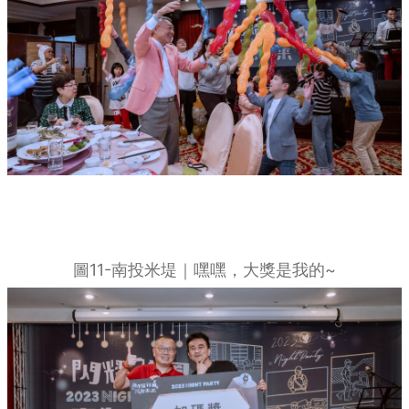
圖11-南投米堤｜嘿嘿，大獎是我的~