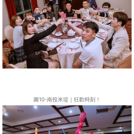
圖10-南投米堤｜狂歡時刻！