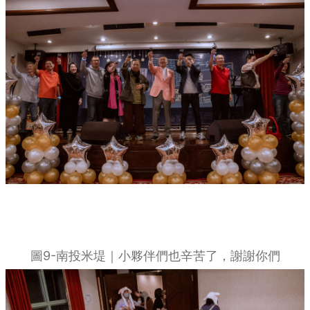
圖9-南投米堤｜小夥伴們也辛苦了，謝謝你們