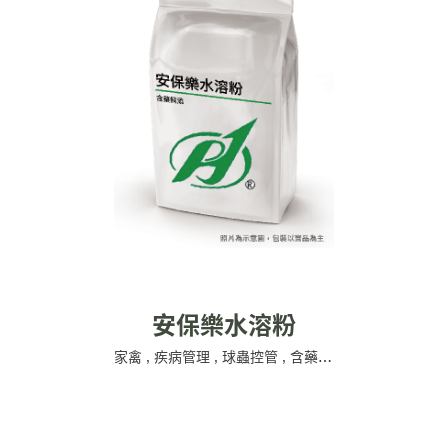
安保樂水溶粉
家禽
,
疾病管理
,
球蟲控管
,
含藥飼添
,
公源