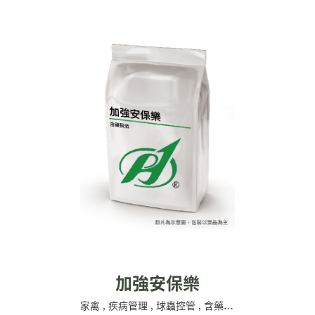
加強安保樂
家禽
,
疾病管理
,
球蟲控管
,
含藥飼添
,
公源