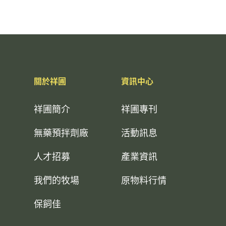
關於祥圃
資訊中心
祥圃簡介
祥圃專刊
無藥預拌劑廠
活動訊息
人才招募
產業資訊
我們的牧場
原物料行情
保飼佳