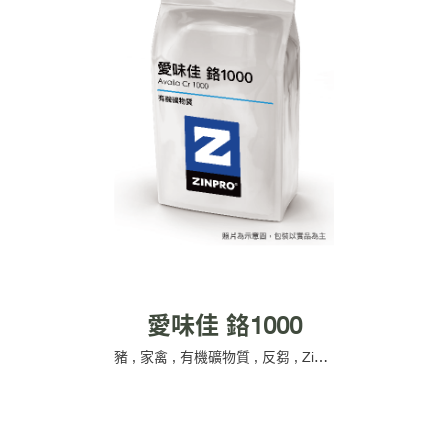
愛味佳 鉻1000
豬
,
家禽
,
有機礦物質
,
反芻
,
Zinpro
,
強化營養
,
繁