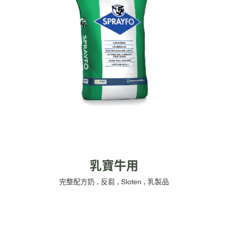
乳寶牛用
完整配方奶
,
反芻
,
Sloten
,
乳製品