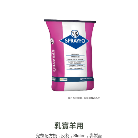
乳寶羊用
完整配方奶
,
反芻
,
Sloten
,
乳製品