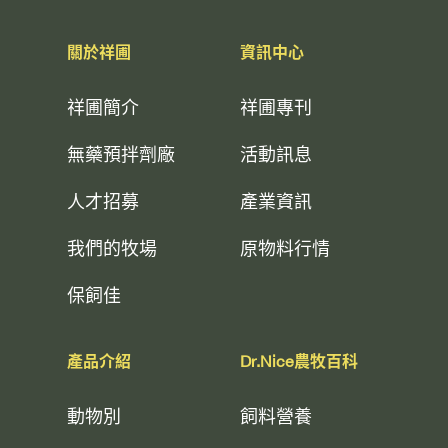
關於祥圃
資訊中心
祥圃簡介
祥圃專刊
無藥預拌劑廠
活動訊息
人才招募
產業資訊
我們的牧場
原物料行情
保飼佳
產品介紹
Dr.Nice農牧百科
動物別
飼料營養