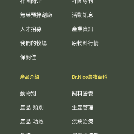
祥圃簡介
祥圃專刊
無藥預拌劑廠
活動訊息
人才招募
產業資訊
我們的牧場
原物料行情
保飼佳
產品介紹
Dr.Nice農牧百科
動物別
飼料營養
產品-類別
生產管理
產品-功效
疾病治療