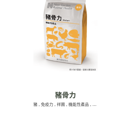
豬骨力
豬
,
免疫力
,
祥圃
,
機能性產品
,
繁殖性能
,
顧骨本