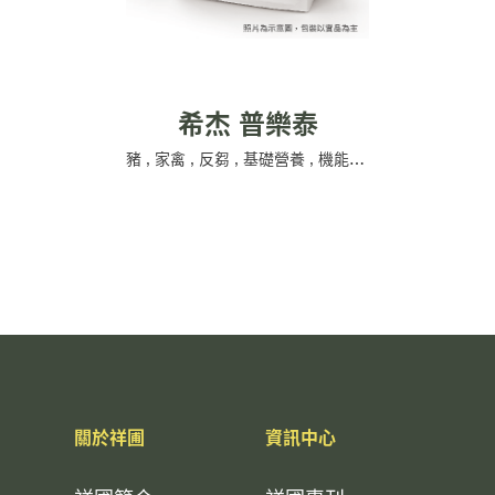
希杰 普樂泰
豬
,
家禽
,
反芻
,
基礎營養
,
機能性產品
,
CJ
關於祥圃
資訊中心