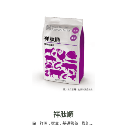
祥肽順
豬
,
祥圃
,
家禽
,
基礎營養
,
機能性產品