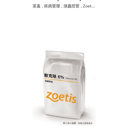
家禽
,
疾病管理
,
球蟲控管
,
Zoetis 碩騰
,
含藥飼添