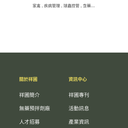
家禽
,
疾病管理
,
球蟲控管
,
含藥飼添
,
中化
關於祥圃
資訊中心
祥圃簡介
祥圃專刊
無藥預拌劑廠
活動訊息
人才招募
產業資訊