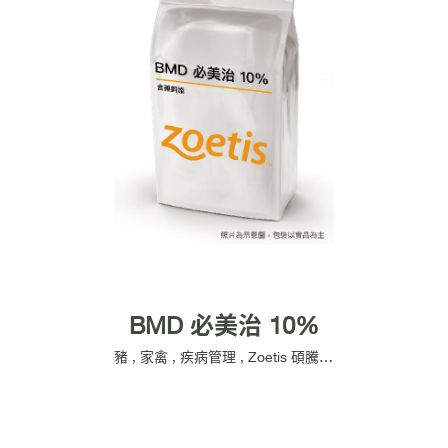
BMD 必美治 10%
豬
,
家禽
,
疾病管理
,
Zoetis 碩騰
,
含藥飼添