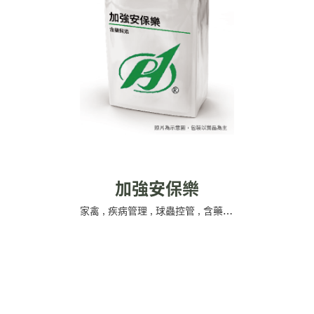
加強安保樂
家禽
,
疾病管理
,
球蟲控管
,
含藥飼添
,
公源