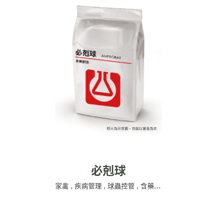
必剋球
家禽
,
疾病管理
,
球蟲控管
,
含藥飼添
,
中化