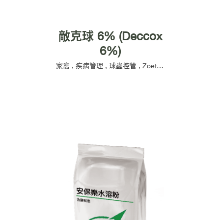
敵克球 6% (Deccox
6%)
家禽
,
疾病管理
,
球蟲控管
,
Zoetis 碩騰
,
含藥飼添