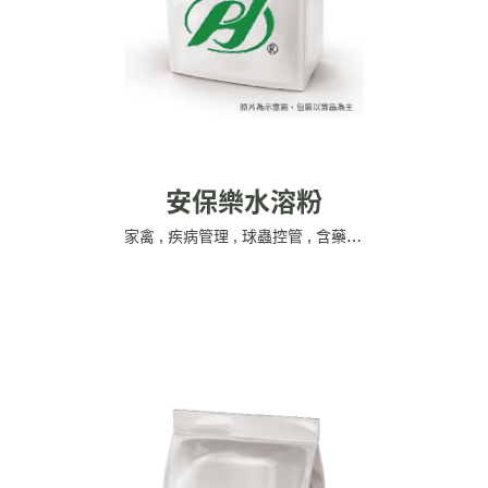
安保樂水溶粉
家禽
,
疾病管理
,
球蟲控管
,
含藥飼添
,
公源