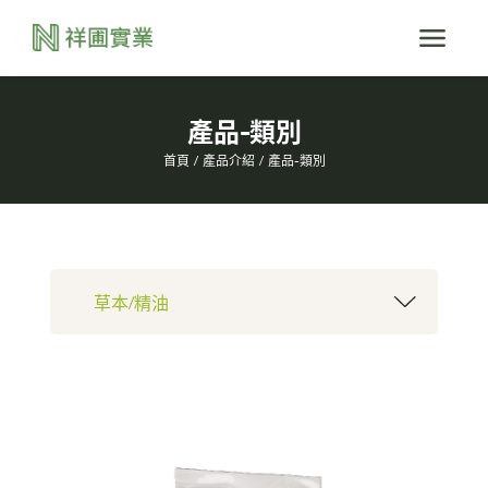
產品-類別
首頁
產品介紹
產品-類別