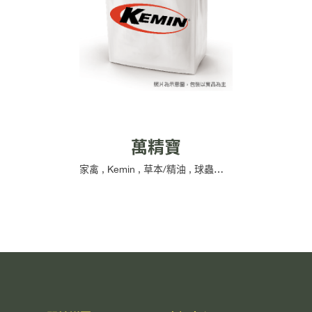
萬精寶
家禽
,
Kemin
,
草本/精油
,
球蟲控管