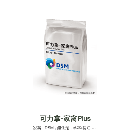
可力拿-家禽Plus
家禽
,
DSM
,
酸化劑
,
草本/精油
,
腸道保健
,
增進消