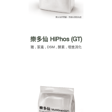
樂多仙 HiPhos (GT)
豬
,
家禽
,
DSM
,
酵素
,
增進消化