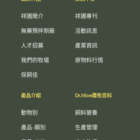
祥圃簡介
祥圃專刊
無藥預拌劑廠
活動訊息
人才招募
產業資訊
我們的牧場
原物料行情
保飼佳
產品介紹
Dr.Nice農牧百科
動物別
飼料營養
產品-類別
生產管理