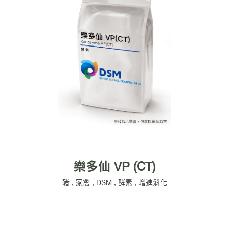
樂多仙 VP (CT)
豬
,
家禽
,
DSM
,
酵素
,
增進消化