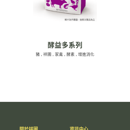
酵益多系列
豬
,
祥圃
,
家禽
,
酵素
,
增進消化
關於祥圃
資訊中心