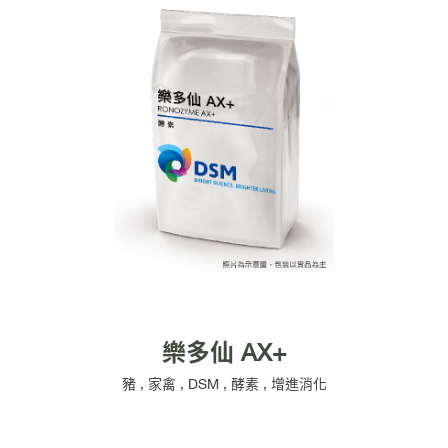
樂多仙 AX+
豬
,
家禽
,
DSM
,
酵素
,
增進消化