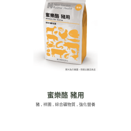
蜜樂酪 豬用
豬
,
祥圃
,
綜合礦物質
,
強化營養