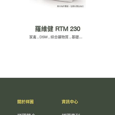
羅維健 RTM 230
家禽
,
DSM
,
綜合礦物質
,
基礎營養
關於祥圃
資訊中心