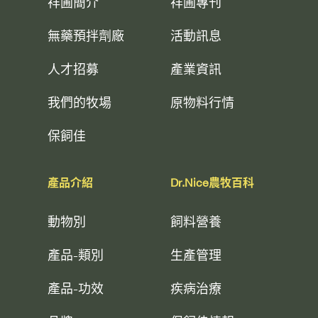
祥圃簡介
祥圃專刊
無藥預拌劑廠
活動訊息
人才招募
產業資訊
我們的牧場
原物料行情
保飼佳
產品介紹
Dr.Nice農牧百科
動物別
飼料營養
產品-類別
生產管理
產品-功效
疾病治療