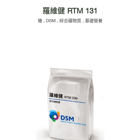
羅維健 RTM 131
豬
,
DSM
,
綜合礦物質
,
基礎營養