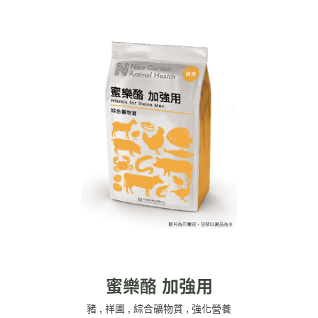
蜜樂酪 加強用
豬
,
祥圃
,
綜合礦物質
,
強化營養