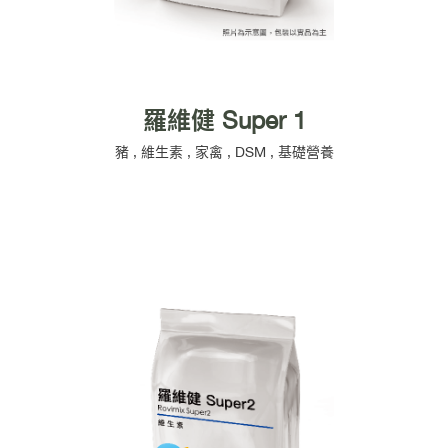
羅維健 Super 1
豬
,
維生素
,
家禽
,
DSM
,
基礎營養