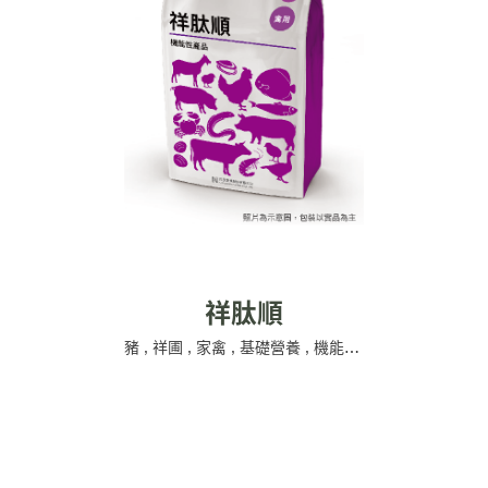
祥肽順
豬
,
祥圃
,
家禽
,
基礎營養
,
機能性產品