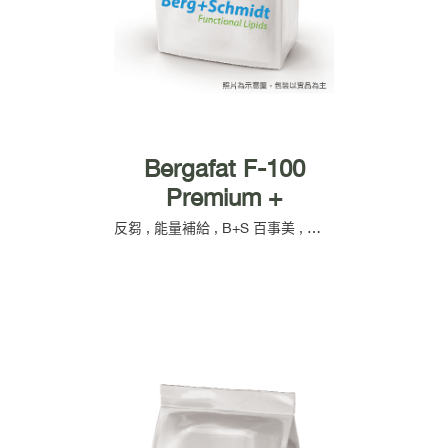
Bergafat F-100
Premium +
反芻
,
能量補給
,
B+S 百事美
,
脂肪粉
,
泌乳量