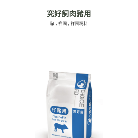
究好飼肉豬用
豬
,
祥圃
,
祥圃精料