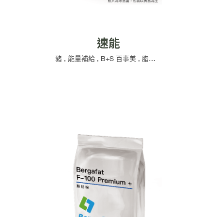
速能
豬
,
能量補給
,
B+S 百事美
,
脂肪粉
,
泌乳量