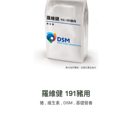
羅維健 191豬用
豬
,
維生素
,
DSM
,
基礎營養