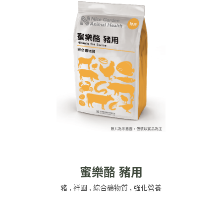
蜜樂酪 豬用
豬
,
祥圃
,
綜合礦物質
,
強化營養