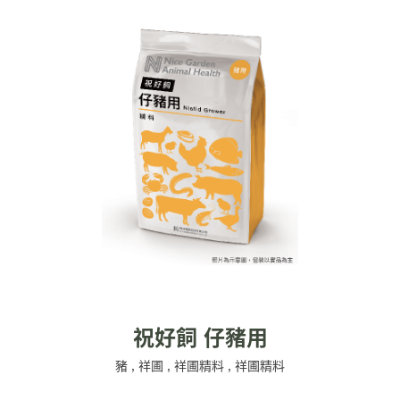
祝好飼 仔豬用
豬
,
祥圃
,
祥圃精料
,
祥圃精料