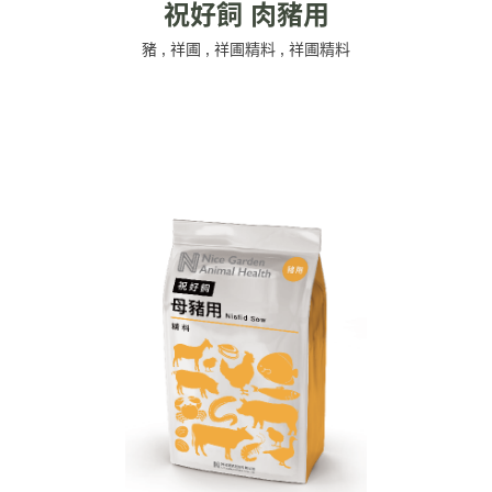
祝好飼 肉豬用
豬
,
祥圃
,
祥圃精料
,
祥圃精料