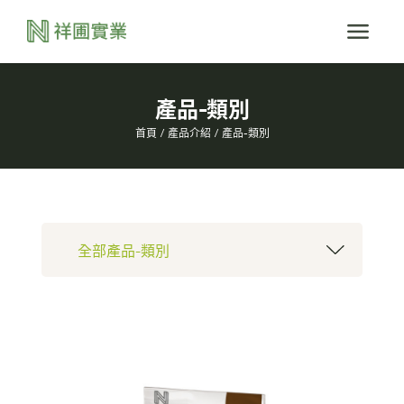
產品-類別
首頁
產品介紹
產品-類別