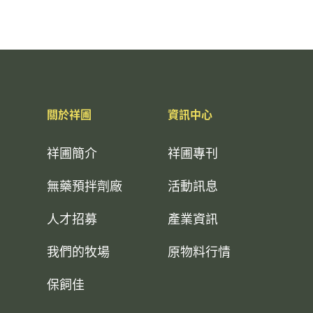
關於祥圃
資訊中心
祥圃簡介
祥圃專刊
無藥預拌劑廠
活動訊息
人才招募
產業資訊
我們的牧場
原物料行情
保飼佳