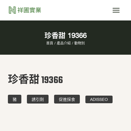
珍香甜 19366
首頁
產品介紹
動物別
珍香甜 19366
豬
誘引劑
促進採食
ADISSEO