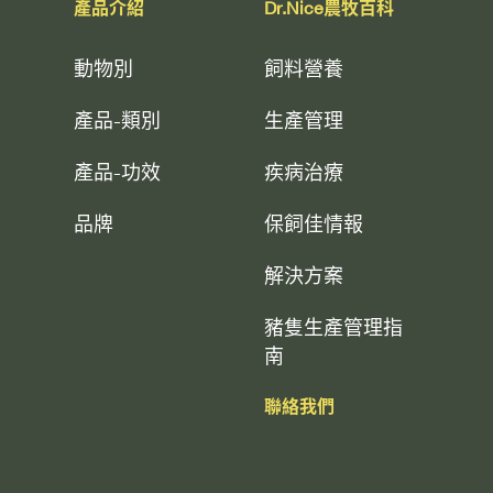
產品介紹
Dr.Nice農牧百科
動物別
飼料營養
產品-類別
生產管理
產品-功效
疾病治療
品牌
保飼佳情報
解決方案
豬隻生產管理指
南
聯絡我們