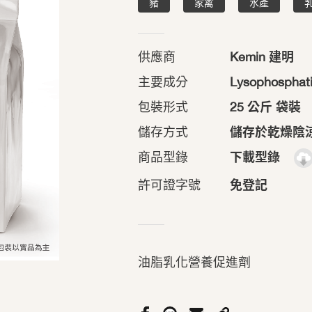
豬
家禽
水產
供應商
Kemin 建明
主要成分
Lysophosphati
包裝形式
25 公斤 袋裝
儲存方式
儲存於乾燥陰
商品型錄
下載型錄
許可證字號
免登記
油脂乳化營養促進劑