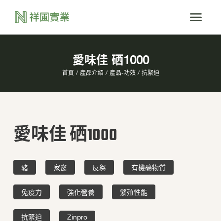
愛味佳 硒1000
首頁
產品介紹
產品-功效
抗緊迫
愛味佳 硒1000
豬
家禽
反芻
有機礦物質
免疫力
強化營養
繁殖性能
抗緊迫
Zinpro