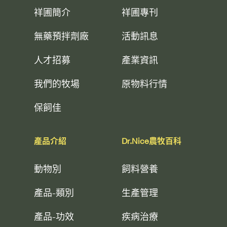
祥圃簡介
祥圃專刊
無藥預拌劑廠
活動訊息
人才招募
產業資訊
我們的牧場
原物料行情
保飼佳
產品介紹
Dr.Nice農牧百科
動物別
飼料營養
產品-類別
生產管理
產品-功效
疾病治療