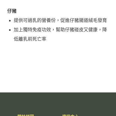
仔豬
提供可過乳的營養份，促進仔豬腸道絨毛發育
加上獨特免疫功效，幫助仔豬碰皮又健康，降
低離乳前死亡率