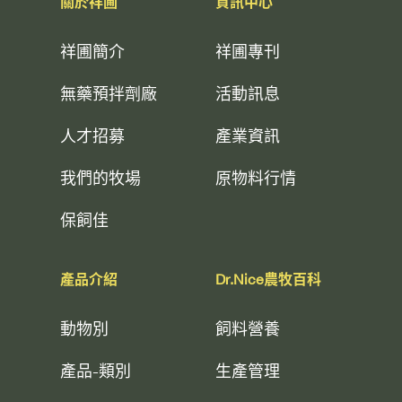
關於祥圃
資訊中心
祥圃簡介
祥圃專刊
無藥預拌劑廠
活動訊息
人才招募
產業資訊
我們的牧場
原物料行情
保飼佳
產品介紹
Dr.Nice農牧百科
動物別
飼料營養
產品-類別
生產管理