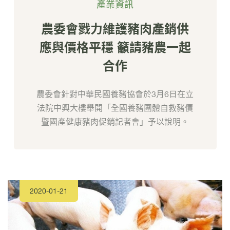
產業資訊
農委會戮力維護豬肉產銷供
應與價格平穩 籲請豬農一起
合作
農委會針對中華民國養豬協會於3月6日在立
法院中興大樓舉開「全國養豬團體自救豬價
暨國產健康豬肉促銷記者會」予以說明。
2020-01-21