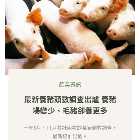
產業資訊
最新養豬頭數調查出爐 養豬
場變少、毛豬卻養更多
一年5月、11月共計兩次的養豬頭數調查，
最新統計出爐。