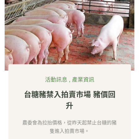
活動訊息
,
產業資訊
台糖豬禁入拍賣市場 豬價回
升
農委會為拉抬價格，從昨天起禁止台糖的豬
隻進入拍賣市場。