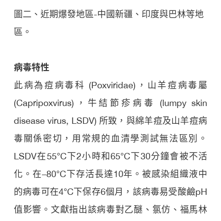
圖二、近期爆發地區-中國新疆、印度與巴林等地
區。
病毒特性
此病為痘病毒科 (Poxviridae)，山羊痘病毒屬
(Capripoxvirus)，牛結節疹病毒 (lumpy skin
disease virus, LSDV) 所致，與綿羊痘及山羊痘病
毒關係密切，用常規的血清學測試無法區別。
LSDV在55°C下2小時和65°C下30分鐘會被不活
化。在–80°C下存活長達10年。被感染組織液中
的病毒可在4°C下保存6個月，該病毒易受酸鹼pH
值影響。文獻指出該病毒對乙醚、氯仿、福馬林