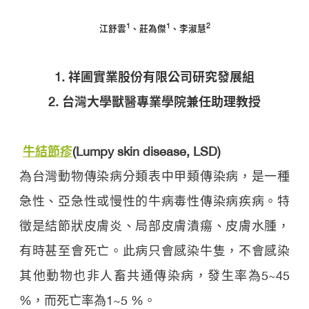
1
1
2
江舒雲
、莊為傑
、李淑慧
1.
祥圃實業股份有限公司研究發展組
2.
台灣大學獸醫專業學院兼任助理教授
牛結節疹
(Lumpy skin disease, LSD)
為台灣動物傳染病分類表中甲類傳染病，是一種
急性、亞急性或慢性的牛病毒性傳染病疾病。特
徵是結節狀皮膚炎、局部皮膚潰瘍、皮膚水腫，
有時甚至會死亡。此病只會感染牛隻，不會感染
其他動物也非人畜共通傳染病，發生率為5~45
%，而死亡率為1~5 %。