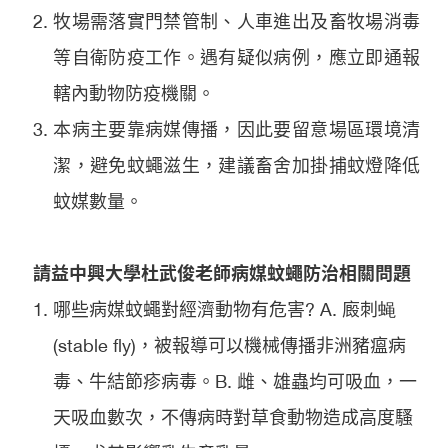
牧場需落實門禁管制、人車進出及畜牧場消毒
等自衛防疫工作。遇有疑似病例，應立即通報
轄內動物防疫機關。
本病主要靠病媒傳播，因此要留意場區環境清
潔，避免蚊蠅滋生，建議畜舍加掛捕蚊燈降低
蚊媒數量。
請益中興大學杜武俊老師病媒蚊蠅防治相關問題
哪些病媒蚊蠅對經濟動物有危害? A. 廄刺蝇
(stable fly)，被報導可以機械傳播非洲豬瘟病
毒、牛結節疹病毒。B. 雌、雄蟲均可吸血，一
天吸血數次，不傳病時對草食動物造成高度騷