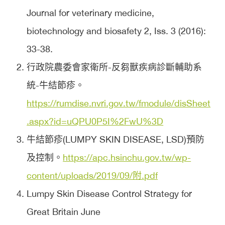
Journal for veterinary medicine,
biotechnology and biosafety 2, Iss. 3 (2016):
33-38.
行政院農委會家衛所-反芻獸疾病診斷輔助系
統-牛結節疹。
https://rumdise.nvri.gov.tw/fmodule/disSheet
.aspx?id=uQPU0P5I%2FwU%3D
牛結節疹(LUMPY SKIN DISEASE, LSD)預防
及控制。
https://apc.hsinchu.gov.tw/wp-
content/uploads/2019/09/附.pdf
Lumpy Skin Disease Control Strategy for
Great Britain June