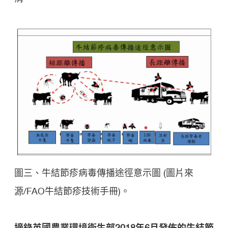
圖三、牛結節疹病毒傳播途徑意示圖 (圖片來
源/FAO牛結節疹技術手冊)。
摘錄英國農業環境衛生部
2018
年
6
月發佈的
牛結節