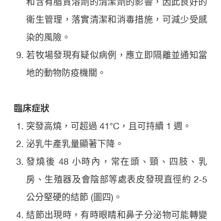
和含有脂質溶劑的清潔劑的影響，因此良好的
衛生管理，落實清潔和消毒措施，可減少受感
染的風險。
若牧場發現有疑似病例，應立即隔離並通知當
地的動物防疫機關。
臨床症狀
突發高燒，可超過 41°C，且可持續 1 週。
泌乳牛產乳量顯著下降。
發燒後 48 小時內，常在頭、頸、四肢、乳
房、生殖器及會陰部等處表皮發現直徑約 2-5
公分堅硬的結節 (圖四)。
結節出現時，有時眼睛和鼻子分泌物可能轉變