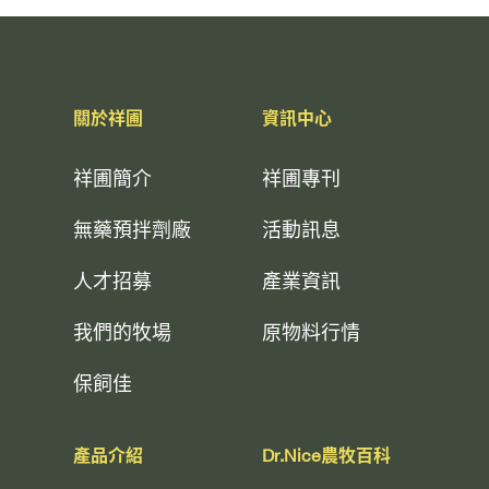
關於祥圃
資訊中心
祥圃簡介
祥圃專刊
無藥預拌劑廠
活動訊息
人才招募
產業資訊
我們的牧場
原物料行情
保飼佳
產品介紹
Dr.Nice農牧百科