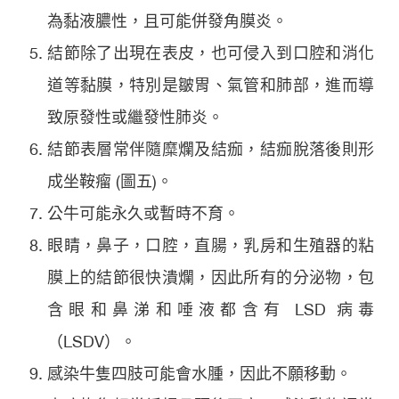
為黏液膿性，且可能併發角膜炎。
結節除了出現在表皮，也可侵入到口腔和消化
道等黏膜，特別是皺胃、氣管和肺部，進而導
致原發性或繼發性肺炎。
結節表層常伴隨糜爛及結痂，結痂脫落後則形
成坐鞍瘤 (圖五)。
公牛可能永久或暫時不育。
眼睛，鼻子，口腔，直腸，乳房和生殖器的粘
膜上的結節很快潰爛，因此所有的分泌物，包
含眼和鼻涕和唾液都含有 LSD 病毒
（LSDV）。
感染牛隻四肢可能會水腫，因此不願移動。