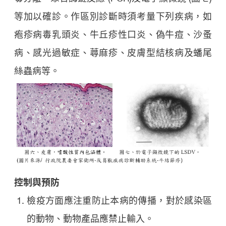
等加以確診。作區別診斷時須考量下列疾病，如
疱疹病毒乳頭炎、牛丘疹性口炎、偽牛痘、沙蚤
病、感光過敏症、蕁麻疹、皮膚型結核病及蟠尾
絲蟲病等。
控制與預防
檢疫方面應注重防止本病的傳播，對於感染區
的動物、動物產品應禁止輸入。