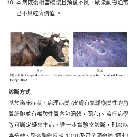
本病恢復相當緩慢且預後不良，感染動物通常
已不具經濟價值 。
診斷方式
基於臨床症狀、病理病變 (皮膚有氣球樣變性的角
質細胞並有嗜酸性質內包涵體，圖六)、流行病學
等可斷定疑患本病，進一步實驗室診斷，則以病
毒分離、聚合酶鏈反應 (PCR)及電子顯微鏡 (圖七)