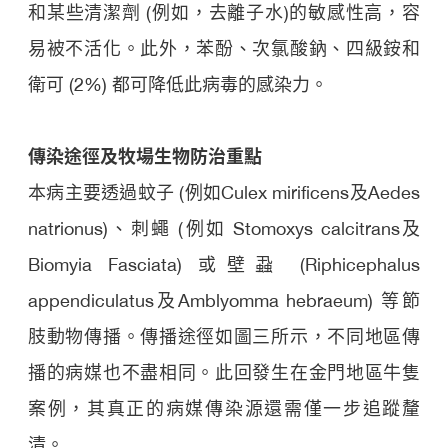
和某些清潔劑 (例如，去離子水)的敏感性高，容
易被不活化。此外，苯酚、次氯酸鈉、四級銨和
衛可 (2%) 都可降低此病毒的感染力。
傳染途徑及牧場生物防治重點
本病主要透過蚊子 (例如Culex mirificens及Aedes
natrionus)、刺蠅 (例如 Stomoxys calcitrans及
Biomyia Fasciata) 或壁蝨 (Riphicephalus
appendiculatus及Amblyomma hebraeum) 等節
肢動物傳播。傳播途徑如圖三所示，不同地區傳
播的病媒也不盡相同。此回發生在金門地區牛隻
案例，其真正的病媒傳染源還需僅一步追蹤釐
清。